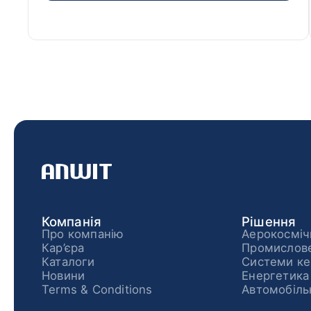
Компанія
Рішення
Про компанію
Аерокосміч
Кар’єра
Промислове
Каталоги
Системи ке
Новини
Енергетика
Terms & Conditions
Автомобіль