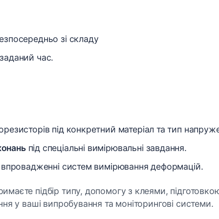
езпосередньо зі складу
заданий час.
орезисторів під конкретний матеріал та тип напруж
конань
під спеціальні вимірювальні завдання.
у впровадженні систем вимірювання деформацій.
римаєте підбір типу, допомогу з клеями, підготовк
ння у ваші випробування та моніторингові системи.