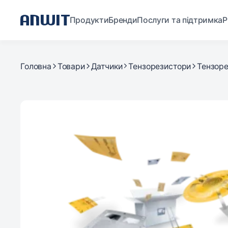
Продукти
Бренди
Послуги та підтримка
Р
Головна
Товари
Датчики
Тензорезистори
Тензоре