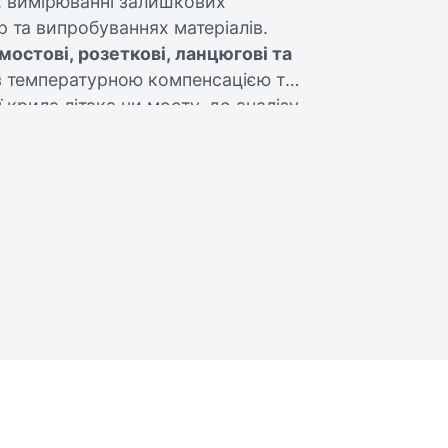
х, вимірюванні залишкових
р та випробуваннях матеріалів.
 мостові, розеткові, ланцюгові та
 температурною компенсацією та
 крила літака чи мосту, до аналізу
платах – тензорезистори HBK
і навантаження, розподіл
струкцій під дією сил.