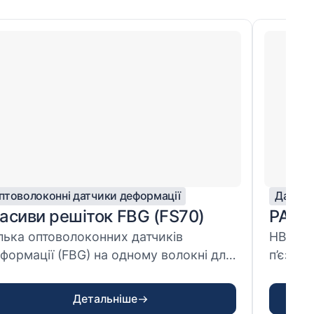
птоволоконні датчики деформації
Датчик
асиви решіток FBG (FS70)
PACE
лька оптоволоконних датчиків
HBK PA
формації (FBG) на одному волокні для
п’єзое
чних вим...
розробл
Детальніше