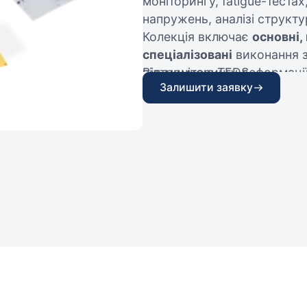
моніторингу, fatigue-теста
напружень, аналізі структу
Колекція включає
основні,
спеціалізовані
виконання з
підтримкою TEDS.
Від моніторингу деформації
Залишити заявку
напружень на друкованих 
дозволяють визначати рівн
напружень та поведінку кон