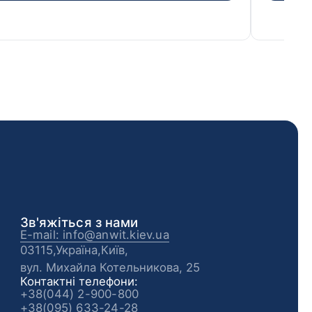
Зв'яжіться з нами
E-mail: info@anwit.kiev.ua
03115,Україна,Київ,
вул. Михайла Котельникова, 25
Контактні телефони:
+38(044) 2-900-800
+38(095) 633-24-28