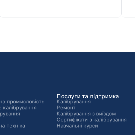
Послуги та підтримка
на промисловість
Калібрування
 калібрування
Ремонт
рування
Калібрування з виїздом
Сертифікати з калібрування
на техніка
Навчальні курси