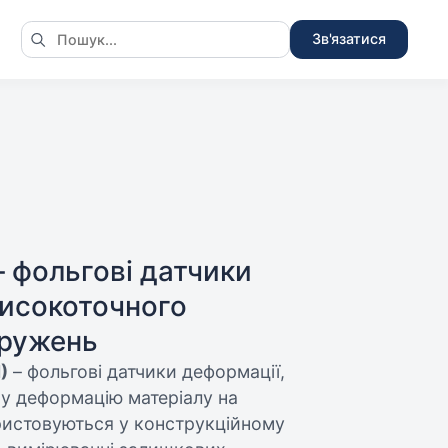
Зв'язатися
 фольгові датчики
високоточного
пружень
)
– фольгові датчики деформації,
у деформацію матеріалу на
ристовуються у конструкційному