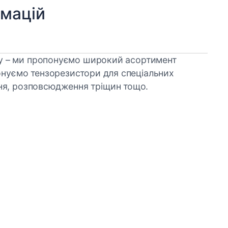
рмацій
ину – ми пропонуємо широкий асортимент
понуємо тензорезистори для спеціальних
ня, розповсюдження тріщин тощо.