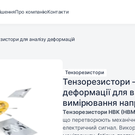
ішення
Про компанію
Контакти
зистори для аналізу деформацій
Тензорезистори
Тензорезистори –
деформації для 
вимірювання на
Тензорезистори HBK (HBM
що перетворюють механічн
електричний сигнал. Вико