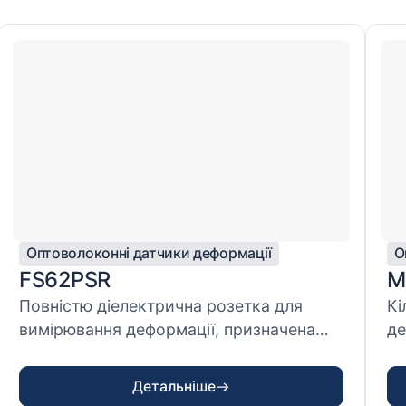
Оптоволоконні датчики деформації
О
FS62PSR
М
Повністю діелектрична розетка для
Кі
вимірювання деформації, призначена
де
для надійно...
то
Детальніше