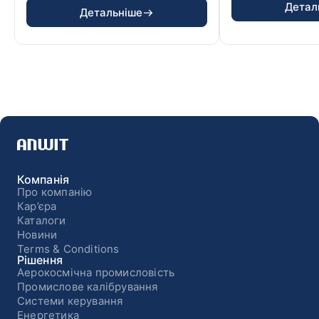
перетворюють механічн...
Детал
Детальніше
Компанія
Про компанію
Кар’єра
Каталоги
Новини
Terms & Conditions
Рішення
Аерокосмічна промисловість
Промислове калібрування
Системи керування
Енергетика