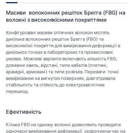
Масиви волоконних решіток Брегга (FBG) на
волокні з високоякісними покриттями
Конфігуровані масиви оптичних волокон містять
декілька волоконних решіток Брегга (FBG) та
високоякісні покриття для вимірювання деформації в
декількох точках в лабораторних та промислових
умовах. Можливі варіанти включають кількість FBG,
довжини хвиль, відстані, типи кабелів (плетені,
арамідні, армовані) та типи роз’ємів. Переваги: точні
вимірювання на вигнутих поверхнях, довготривала
стабільність та стійкість до електромагнітних
перешкод.
Ефективність
Кілька FBG на одному волокні дозволяють проводити
одночасні вимірювання деформації, скорочуючи час на