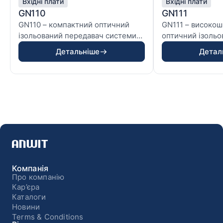
Вхідні плати
Вхідні плати
GN110
GN111
GN110 – компактний оптичний
GN111 – високош
ізольований передавач системи
оптичний ізольо
HBM Genesis HighSpeed,...
передавач (фрон
Детальніше
Детал
систем...
Компанія
Про компанію
Кар’єра
Каталоги
Новини
Terms & Conditions