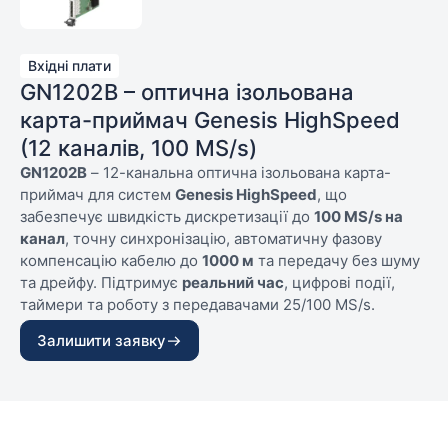
Вхідні плати
GN1202B – оптична ізольована
карта-приймач Genesis HighSpeed
(12 каналів, 100 MS/s)
GN1202B
– 12-канальна оптична ізольована карта-
приймач для систем
Genesis HighSpeed
, що
забезпечує швидкість дискретизації до
100 MS/s на
канал
, точну синхронізацію, автоматичну фазову
компенсацію кабелю до
1000 м
та передачу без шуму
та дрейфу. Підтримує
реальний час
, цифрові події,
таймери та роботу з передавачами 25/100 MS/s.
Канали: 12 оптичних приймальних каналів
Залишити заявку
Швидкість дискретизації: до 100 MS/s на канал
Ізоляція: повністю оптична, без дрейфу
Сумісність: GEN2tB, GEN3t, GEN4tB, GEN7tA, GEN17tA,
GEN3i, GEN3iA, GEN7i, GEN7iA
Пам’ять: 8 ГБ оперативної пам’яті