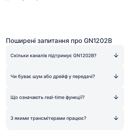
Поширені запитання про GN1202B
Скільки каналів підтримує GN1202B?
Підтримка до 12 оптичних трансмітерів з частотою
100 MS/s кожен
Чи буває шум або дрейф у передачі?
Передача здійснюється цифровим оптичним
каналом без шуму або дрейфу, з фазовою
Що означають real-time функції?
компенсацією до 1000 м
Вбудована підтримка real-time алгоритмів: тригери,
таймери/лічильники, цифрові події з latency ≈1 μs
З якими трансмітерами працює?