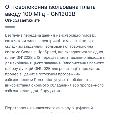
Інтерфейс: потребує одного модуля SFP G091 на
Оптоволоконна ізольована плата
канал
вводу 100 МГц - GN1202B
Застосування: енергосистеми, силова електроніка,
перехідні процеси, високовольтні випробування
Опис
Завантажити
Безпечна передача даних в найсуворіших умовах,
включаючи сильні електричні та магнітні поля, є
складним завданням. Ізольована оптоволоконна
система Genesis HighSpeed, що складається з вхідної
плати GN1202B з 12 передавачами, ідеально підходить
для вирішення цього завдання. Використання повного
набору функцій GN1202B для реєстрації перехідних
процесів і даних з потужним програмним
забезпеченням Perception усуває необхідність
використання окремого обладнання або програмного
забезпечення для збору даних.
Перетворення аналогового сигналу в цифровий і