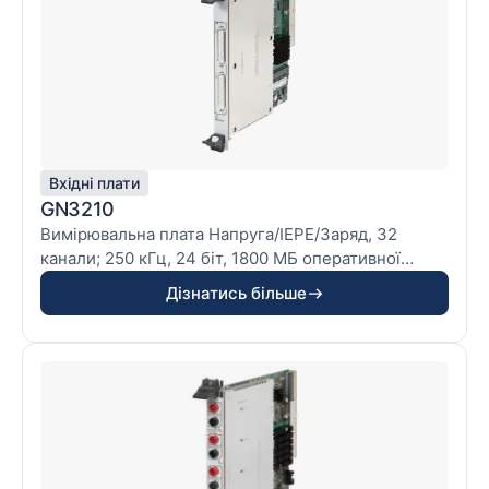
*** примітки ***
- Не підтримується мейнфреймами GEN2tB і
GEN4tB
- Не підтримується опція бази даних формул у
реальному часі
Вхідні плати
GN3210
Вимірювальна плата Напруга/IEPE/Заряд, 32
канали; 250 кГц, 24 біт, 1800 МБ оперативної
пам'яті.
Дізнатись більше
*** Особливості
- збалансований диференціал
- вхідний діапазон від ±10 мВ до ±20 В
- аналогові/цифрові режекторні фільтри
- цифрові еліптичні смугові фільтри
- підтримка датчика заряду
- Підтримка датчиків IEPE
- Підтримка TEDS класу 1 для IEPE