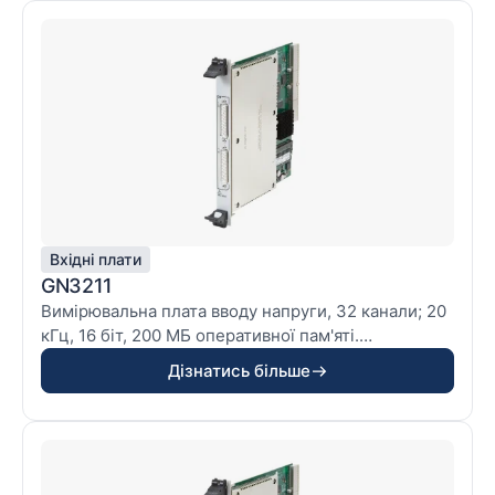
Вхідні плати
GN3211
Вимірювальна плата вводу напруги, 32 канали; 20
кГц, 16 біт, 200 МБ оперативної пам'яті.
Дізнатись більше
*** Особливості
- збалансований диференціал
- вхідний діапазон від ±10 мВ до ±20 В
- аналогові/цифрові анті-аліас-фільтри
- 16 цифрових входів подій