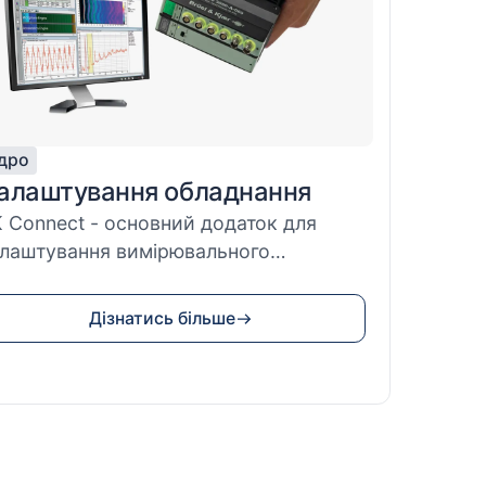
дро
алаштування обладнання
 Connect - основний додаток для
лаштування вимірювального
ладнання: Можна ...
Дізнатись більше