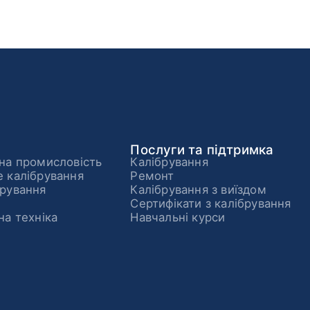
Послуги та підтримка
на промисловість
Калібрування
 калібрування
Ремонт
рування
Калібрування з виїздом
Сертифікати з калібрування
на техніка
Навчальні курси