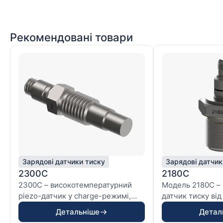
Рекомендовані товари
Зарядові датчики тиску
Зарядові датчик
2300C
2180C
2300C – високотемпературний
Модель 2180C – 
piezo-датчик у charge-режимі,
датчик тиску від
створений для екстрема...
чутливістю 600 p
Детальніше
Детал