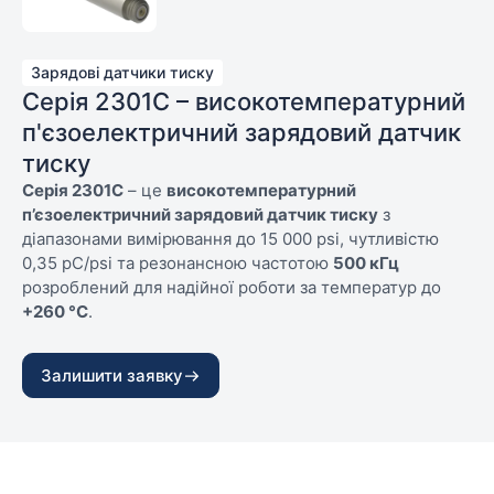
Зарядові датчики тиску
Серія 2301C – високотемпературний
п'єзоелектричний зарядовий датчик
тиску
Серія 2301C
– це
високотемпературний
п’єзоелектричний зарядовий датчик тиску
з
діапазонами вимірювання до 15 000 psi, чутливістю
0,35 pC/psi та резонансною частотою
500 кГц
розроблений для надійної роботи за температур до
+260 °C
.
Сфери застосування
– вимірювання в умовах великої
Залишити заявку
кількості циклів навантаження, реєстрація вибухових
хвиль, робота у ударних трубах та високочастотні
вимірювання тиску загального призначення.