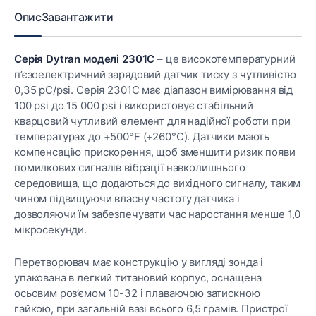
Опис
Завантажити
Серія Dytran моделі 2301C
– це високотемпературний
п’єзоелектричний зарядовий датчик тиску з чутливістю
0,35 pC/psi. Серія 2301C має діапазон вимірювання від
100 psi до 15 000 psi і використовує стабільний
кварцовий чутливий елемент для надійної роботи при
температурах до +500°F (+260°C). Датчики мають
компенсацію прискорення, щоб зменшити ризик появи
помилкових сигналів вібрації навколишнього
середовища, що додаються до вихідного сигналу, таким
чином підвищуючи власну частоту датчика і
дозволяючи їм забезпечувати час наростання менше 1,0
мікросекунди.
Перетворювач має конструкцію у вигляді зонда і
упакована в легкий титановий корпус, оснащена
осьовим роз’ємом 10-32 і плаваючою затискною
гайкою, при загальній вазі всього 6,5 грамів. Пристрої