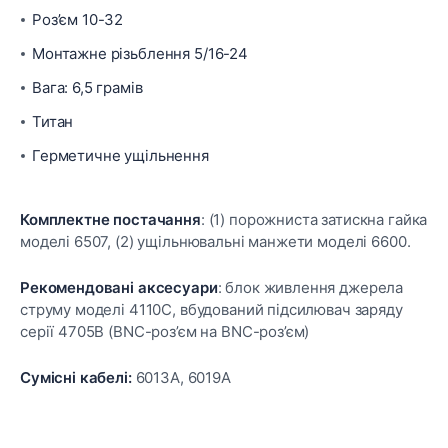
Роз’єм 10-32
Монтажне різьблення 5/16-24
Вага: 6,5 грамів
Титан
Герметичне ущільнення
Комплектне постачання
: (1) порожниста затискна гайка
моделі 6507, (2) ущільнювальні манжети моделі 6600.
Рекомендовані аксесуари
: блок живлення джерела
струму моделі 4110C, вбудований підсилювач заряду
серії 4705B (BNC-роз’єм на BNC-роз’єм)
Сумісні кабелі:
6013A, 6019A