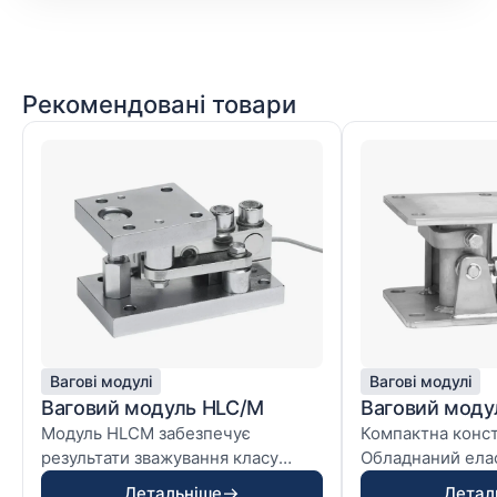
Рекомендовані товари
Вагові модулі
Вагові модулі
Ваговий модуль HLC/M
Ваговий моду
Модуль HLCM забезпечує
Компактна конст
результати зважування класу
Обладнаний ела
точності C3. Відрізняється на...
опорою Вбудован
Детальніше
Детал