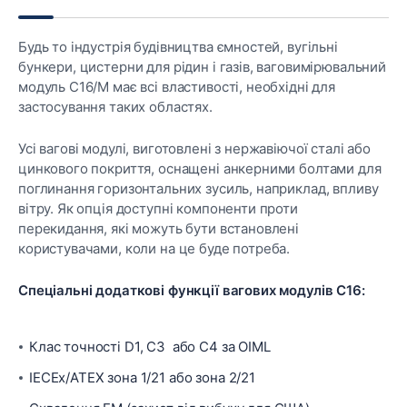
Будь то індустрія будівництва ємностей, вугільні
бункери, цистерни для рідин і газів, ваговимірювальний
модуль С16/М має всі властивості, необхідні для
застосування таких областях.
Усі вагові модулі, виготовлені з нержавіючої сталі або
цинкового покриття, оснащені анкерними болтами для
поглинання горизонтальних зусиль, наприклад, впливу
вітру. Як опція доступні компоненти проти
перекидання, які можуть бути встановлені
користувачами, коли на це буде потреба.
Спеціальні додаткові функції вагових модулів C16:
Клас точності D1, C3 або C4 за OIML
IECEx/ATEX зона 1/21 або зона 2/21