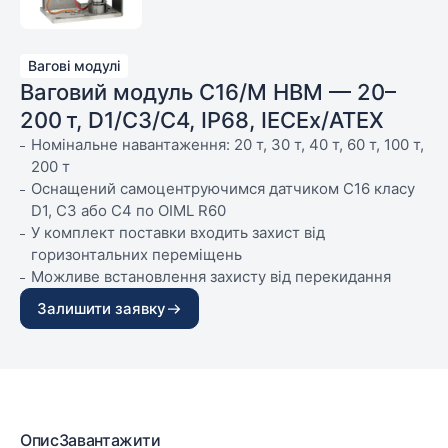
Вагові модулі
Ваговий модуль C16/M HBM — 20–
200 т, D1/C3/C4, IP68, IECEx/ATEX
Номінальне навантаження: 20 т, 30 т, 40 т, 60 т, 100 т,
200 т
Оснащений самоцентруючимся датчиком С16 класу
D1, C3 або С4 по OIML R60
У комплект поставки входить захист від
горизонтальних переміщень
Можливе встановлення захисту від перекидання
(див. аксесуари)
Залишити заявку
Не потребує обслуговування
Компактна конструкція мінімальної висоти
Простота встановлення
Варіанти виконання з гальванічним покриттям або з
нержавіючої сталі
Опис
Завантажити