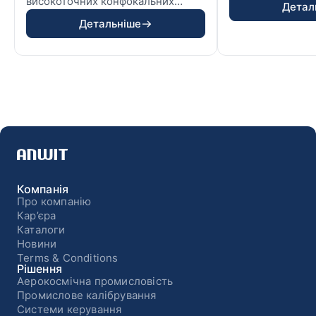
високоточних конфокальних
Детал
сенсорів Micro‑Epsilon з хромати...
Детальніше
Компанія
Про компанію
Кар’єра
Каталоги
Новини
Terms & Conditions
Рішення
Аерокосмічна промисловість
Промислове калібрування
Системи керування