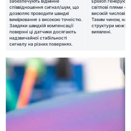
забезпечують відмінне
Epsilon генеруют
співвідношення сигнал/шум, що
світлові плями <3
дозволяє проводити швидкі
високій числовій а
вимірювання з високою точністю.
Таким чином, найд
Завдяки швидкій компенсації
структури можуть
поверхні ці датчики досягають
виявлені.
надзвичайної стабільності
сигналу на різних поверхнях.