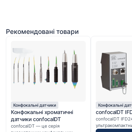
Рекомендовані товари
Конфокальні датчики
Конфокальні дат
Конфокальні хроматичні
confocalDT IF
датчики confocalDT
confocalDT IFD2
ультракомпактн
confocalDT — це серія
конфокальний ви