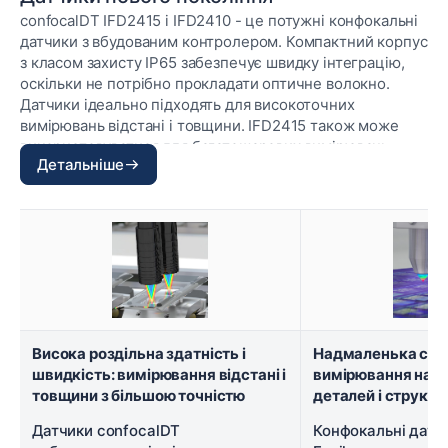
confocalDT IFD2415 і IFD2410 - це потужні конфокальні
датчики з вбудованим контролером. Компактний корпус
з класом захисту IP65 забезпечує швидку інтеграцію,
оскільки не потрібно прокладати оптичне волокно.
Датчики ідеально підходять для високоточних
вимірювань відстані і товщини. IFD2415 також може
використовуватися для багатошарових вимірювань
Детальніше
товщини до 5 шарів. Активне регулювання часу
експозиції дозволяє проводити стабільні вимірювання
на різних поверхнях, навіть при динамічних процесах з
частотою до 25 кГц.
Висока роздільна здатність і
Надмаленька світ
швидкість: вимірювання відстані і
вимірювання найд
товщини з більшою точністю
деталей і структу
Датчики confocalDT
Конфокальні датч