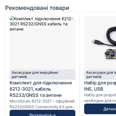
Рекомендовані товари
Аксесуари для інерційних
Аксесуари для і
датчиків
датчиків
Комплект для підключення
Набір для роз
6212-3021, кабель
INS, USB
RS232/GNSS та антени
Набір для розро
необхідне для п
MicroStrain 6212-3021 – офіційний
продуктами Micr.
RS232/GNSS Connectivity Kit для
Детал
інерціально-су...
Детальніше