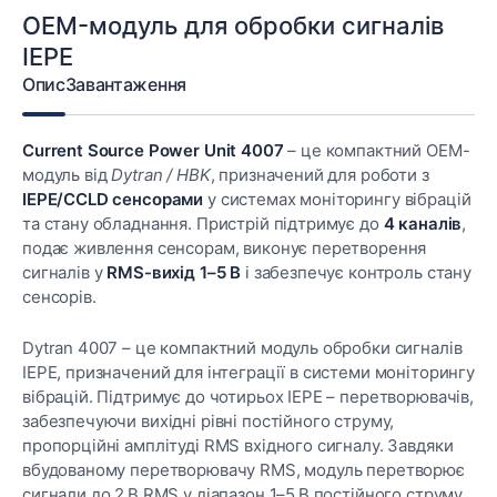
OEM-модуль для обробки сигналів
IEPE
Опис
Завантаження
Current Source Power Unit 4007
– це компактний OEM-
модуль від
Dytran / HBK
, призначений для роботи з
IEPE/CCLD сенсорами
у системах моніторингу вібрацій
та стану обладнання. Пристрій підтримує до
4 каналів
,
подає живлення сенсорам, виконує перетворення
сигналів у
RMS-вихід 1–5 В
і забезпечує контроль стану
сенсорів.
Dytran 4007 – це компактний модуль обробки сигналів
IEPE, призначений для інтеграції в системи моніторингу
вібрацій. Підтримує до чотирьох IEPE – перетворювачів,
забезпечуючи вихідні рівні постійного струму,
пропорційні амплітуді RMS вхідного сигналу. Завдяки
вбудованому перетворювачу RMS, модуль перетворює
сигнали до 2 В RMS у діапазон 1–5 В постійного струму,