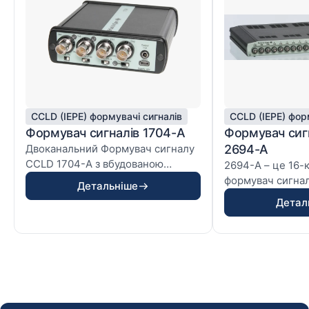
CCLD (IEPE) формувачі сигналів
CCLD (IEPE) фор
Формувач сигналів 1704-А
Формувач сиг
Двоканальний Формувач сигналу
2694-A
CCLD 1704-A з вбудованою
2694-A – це 16-
батарею
формувач сигна
Детальніше
призначений для
Детал