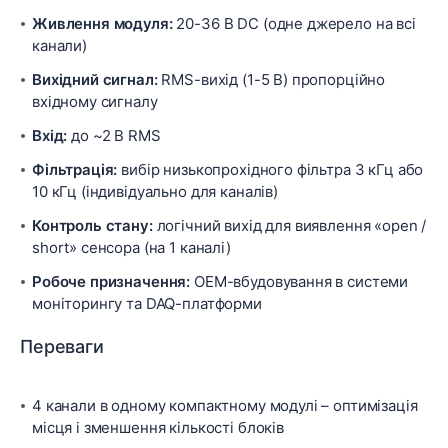
Живлення модуля:
20-36 В DC (одне джерело на всі
канали)
Вихідний сигнал:
RMS-вихід (1-5 В) пропорційно
вхідному сигналу
Вхід:
до ~2 В RMS
Фільтрація:
вибір низькопрохідного фільтра 3 кГц або
10 кГц (індивідуально для каналів)
Контроль стану:
логічний вихід для виявлення «open /
short» сенсора (на 1 каналі)
Робоче призначення:
OEM-вбудовування в системи
моніторингу та DAQ-платформи
Переваги
4 канали в одному компактному модулі – оптимізація
місця і зменшення кількості блоків